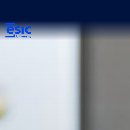
跳
首
至
頁
主
選
要
單
主
內
導
容
覽