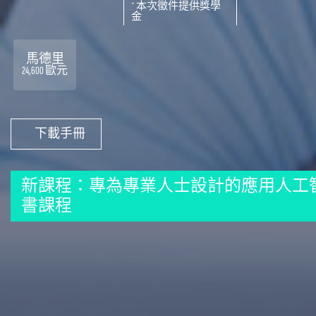
* 本次徵件提供獎學
金
馬德里
24,600 歐元
下載手冊
新課程：專為專業人士設計的應用人工
書課程