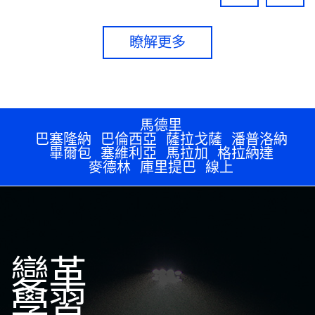
瞭解更多
馬德里
巴塞隆納
巴倫西亞
薩拉戈薩
潘普洛納
畢爾包
塞維利亞
馬拉加
格拉納達
麥德林
庫里提巴
線上
變革
學習