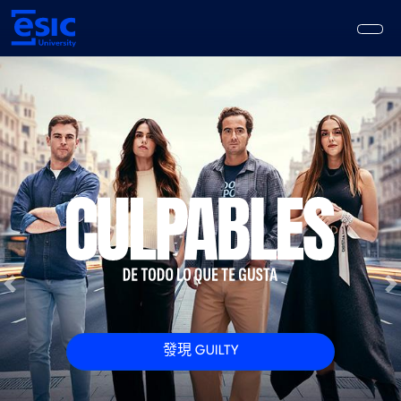
跳
至
主
要
主
內
導
容
覽
上一頁
發現 GUILTY