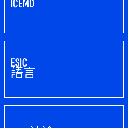
ICEMD
ESIC
語言